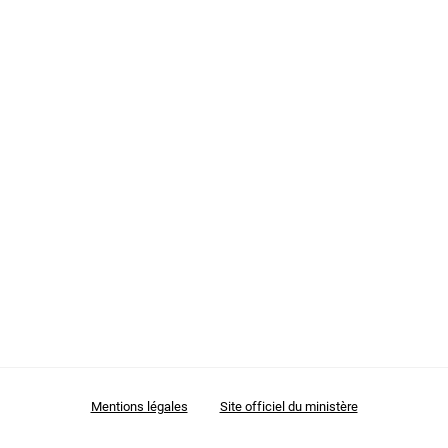
Premier degré Public
Second degré Public
Personnels d'encadrement Public
Personnels AESH et AED
BIATSS - Administratif
Espace de Protection Fonctionnelle
Modernisation et transformation numérique - Lab
Mentions légales
Site officiel du ministère
d'innovation