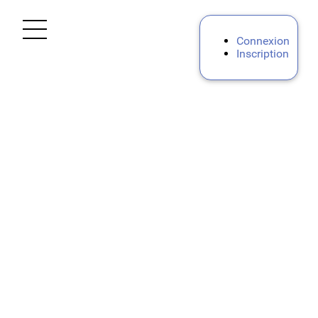
Ouvrir le menu
Connexion
Inscription
Accueil
Privé
Premier Degré Privé
Second degré privé
Personnels d'encadrement Privé
Personnels AESH et AED
Public